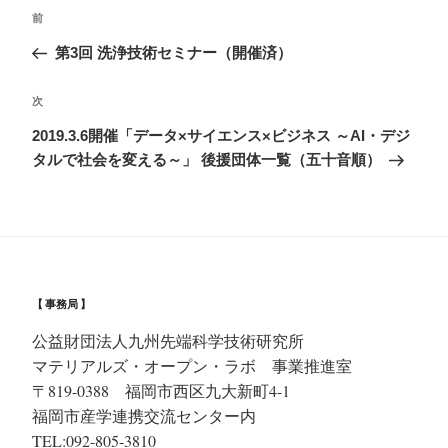
投
過
前
稿
去
第3回 洗浄技術セミナー（開催済）
ナ
の
ビ
投
次
次
ゲ
稿
の
2019.3.6開催「データ×サイエンス×ビジネス ～AI・デジ
ー
投
タルで社会を変える～」 後援団体一覧（五十音順）
シ
稿
ョ
ン
【 事務局 】
公益財団法人九州先端科学技術研究所
マテリアルズ・オープン・ラボ
事業推進室
〒819-0388 福岡市西区九大新町4-1
福岡市産学連携交流センター内
TEL:092-805-3810