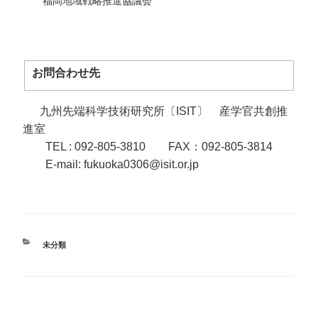
福岡地域戦略推進協議会
お問合わせ先
九州先端科学技術研究所〔ISIT〕 産学官共創推
進室
TEL : 092-805-3810 FAX：092-805-3814
E-mail: fukuoka0306@isit.or.jp
カ
未分類
テ
ゴ
リ
ー