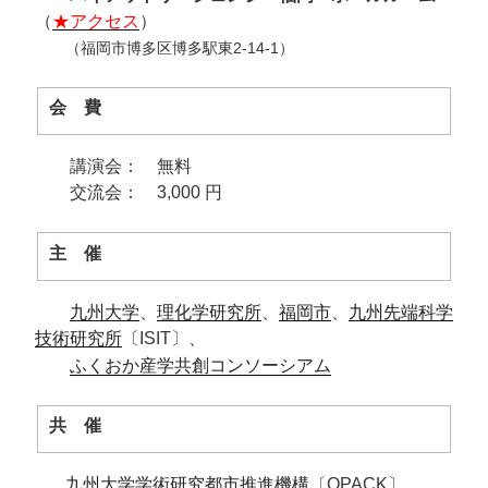
（
★アクセス
）
（福岡市博多区博多駅東2-14-1）
会 費
講演会： 無料
交流会： 3,000 円
主 催
九州大学
、
理化学研究所
、
福岡市
、
九州先端科学
技術研究所
〔ISIT〕、
ふくおか産学共創コンソーシアム
共 催
九州大学学術研究都市推進機構
〔OPACK〕