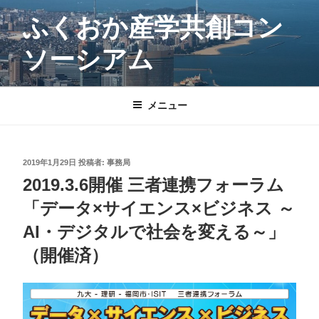
コ
ふくおか産学共創コン
ン
テ
ソーシアム
ン
ツ
へ
メニュー
ス
キ
ッ
プ
投
2019年1月29日
投稿者:
事務局
稿
2019.3.6開催 三者連携フォーラム
日:
「データ×サイエンス×ビジネス ～
AI・デジタルで社会を変える～」
（開催済）